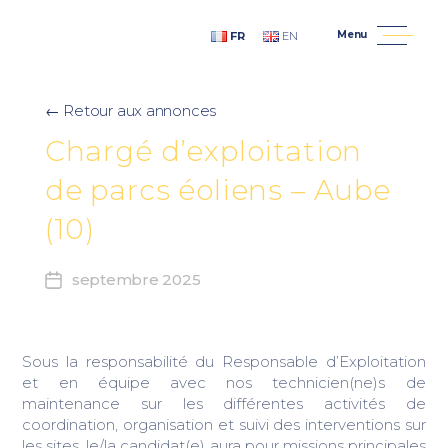
Menu
FR
EN
AN AVEL BRAZ - Développeur, Constructeur, Exploitant
← Retour aux annonces
Chargé
d’exploitation
de
parcs
éoliens
–
Aube
(10)
septembre 2025
Date de l'offre
Sous la responsabilité du Responsable d’Exploitation
et en équipe avec nos technicien(ne)s de
maintenance sur les différentes activités de
coordination, organisation et suivi des interventions sur
les sites, le/la candidat(e) aura pour missions principales